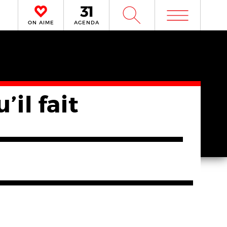
m
W
ON AIME
AGENDA
il fait