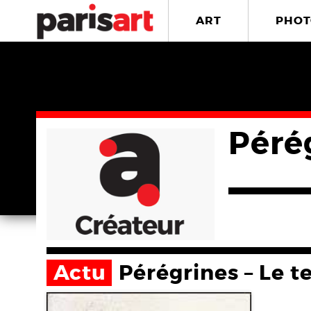
ART
PHOT
Pérég
Actu
Pérégrines – Le t