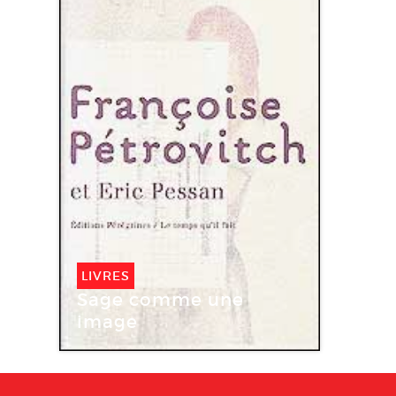
LIVRES
Sage comme une
image