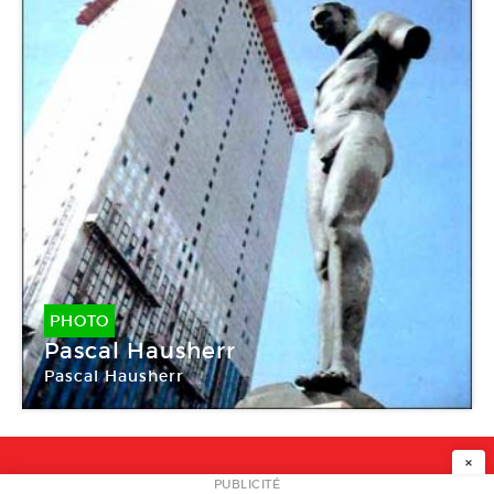
PHOTO
Pascal Hausherr
Pascal Hausherr
×
PUBLICITÉ