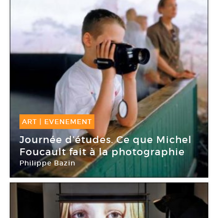
ART
|
EVENEMENT
08 Déc -
08 Déc 2014
Journée d’études. Ce que Michel
Foucault fait à la photographie
Philippe Bazin
Ecole supérieure d’Art & Design