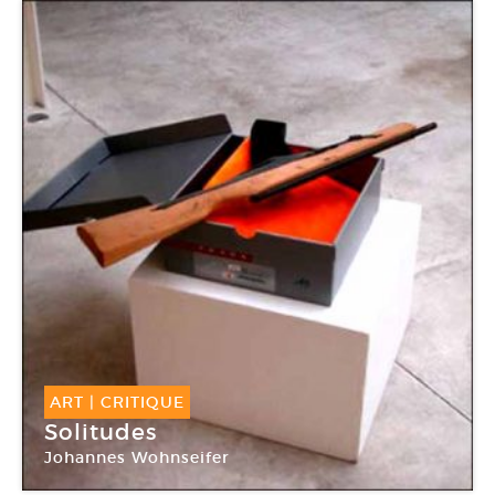
ART
|
CRITIQUE
Solitudes
Johannes Wohnseifer
Galerie Michel Rein