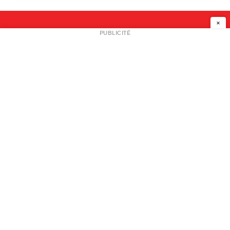
×
NEWSLETTER
PUBLICITÉ
L
A PROPOS
PLAN MEDIA
PARTENAIRES
CONTACT