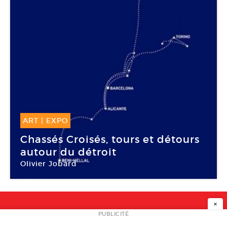
ART
|
EXPO
20 Déc -
15 Fév 2015
Chassés Croisés, tours et détours
autour du détroit
Olivier Jobard
Frac Grand Large — Hauts-de-France
×
NEWSLETTER
PUBLICITÉ