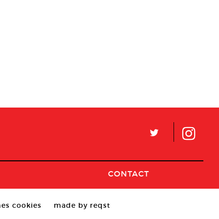
L
CONTACT
es cookies
made by reqst