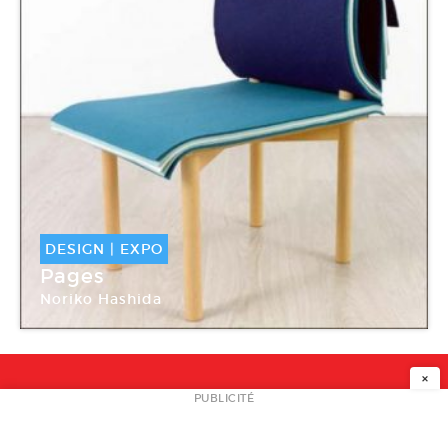
DESIGN
|
EXPO
Pages
Noriko Hashida
Galerie Mouvements modernes
×
NEWSLETTER
PUBLICITÉ