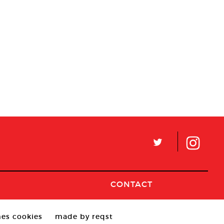
L
CONTACT
es cookies
made by reqst