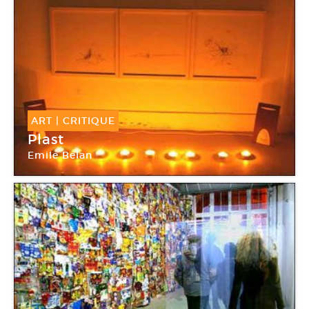
ART
|
CRITIQUE
Plast
Emile Belan