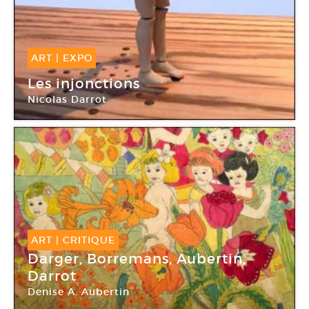
ART
|
EXPO
12 Avr -
17 Mai 2008
Les injonctions
Nicolas Darrot
Galerie Eva Hober
ART
|
CRITIQUE
Darger, Borremans, Aubertin,
Darrot
Denise A. Aubertin
La maison rouge