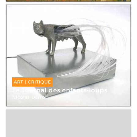
ART
|
CRITIQUE
Le Journal des enfants-loups
Nicolas Darrot
Galerie Eva Hober