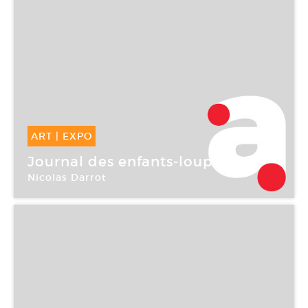
ART
|
EXPO
17 Jan -
25 Fév 2006
Journal des enfants-loups
Nicolas Darrot
Galerie Eva Hober