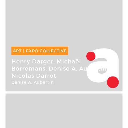
ART
|
EXPO COLLECTIVE
08 Juin -
24 Sep 2006
Henry Darger, Michaël
Borremans, Denise A. Aubertin,
Nicolas Darrot
Denise A. Aubertin
La maison rouge