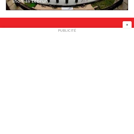
Thomas Lebrun
Le Printemps de la danse
×
NEWSLETTER
PUBLICITÉ
L
A PROPOS
PLAN MEDIA
PARTENAIRES
CONTACT