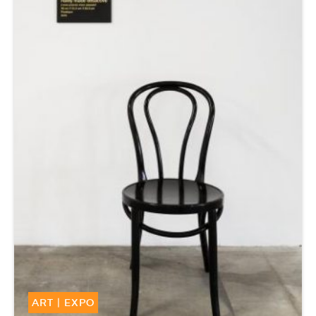
ART
|
EXPO