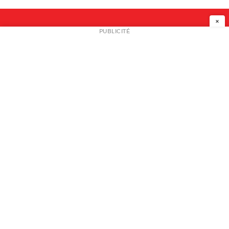
×
NEWSLETTER
PUBLICITÉ
L
A PROPOS
PLAN MEDIA
PARTENAIRES
CONTACT
© 2026 copyright