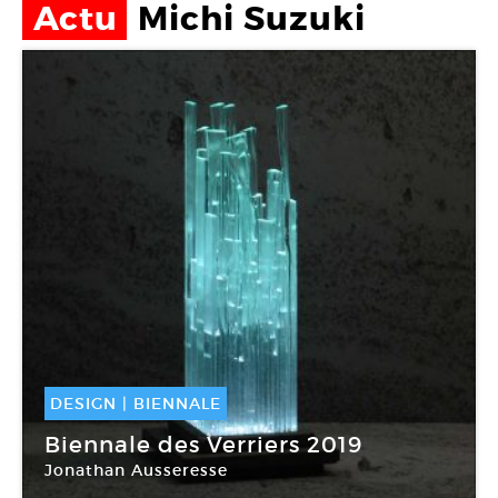
Actu
Michi Suzuki
DESIGN
|
BIENNALE
04 Oct -
06 Oct 2019
Biennale des Verriers 2019
Jonathan Ausseresse
Musée/Centre d’art du verre