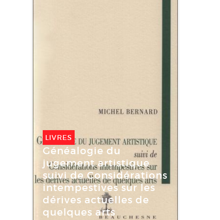
LIVRES
Généalogie du
jugement artistique
suivi de Considérations
intempestives sur les
dérives actuelles de
quelques arts