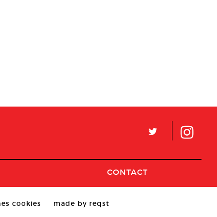
L
CONTACT
es cookies
made by reqst