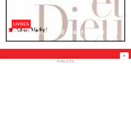
LIVRES
L’Église et l’art d’avant-garde
×
NEWSLETTER
PUBLICITÉ
L
A PROPOS