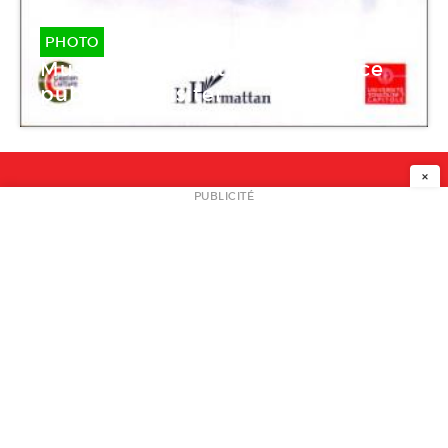
PHOTO
Musées en mutation. Un espace
public à revisiter
×
NEWSLETTER
PUBLICITÉ
L
A PROPOS
PLAN MEDIA