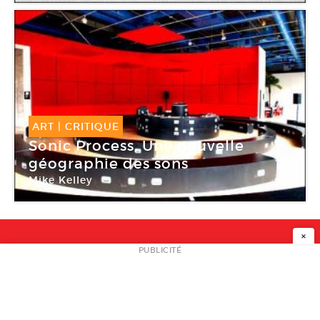
ART
|
CRITIQUE
Sonic Process, Une nouvelle
géographie des sons
Mike Kelley
Centre Pompidou Paris
×
NEWSLETTER
PUBLICITÉ