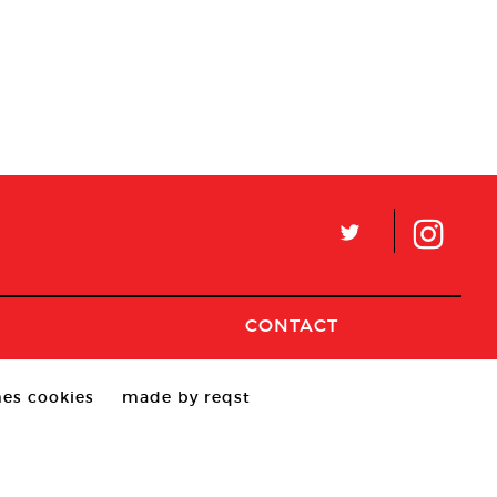
L
CONTACT
es cookies
made by reqst