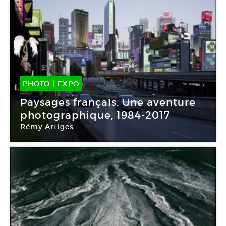
PHOTO
|
EXPO
24 Oct -
04 Fév 2018
Paysages français. Une aventure
photographique, 1984-2017
Rémy Artiges
Bibliothèque nationale de France – site
François-Mitterrand