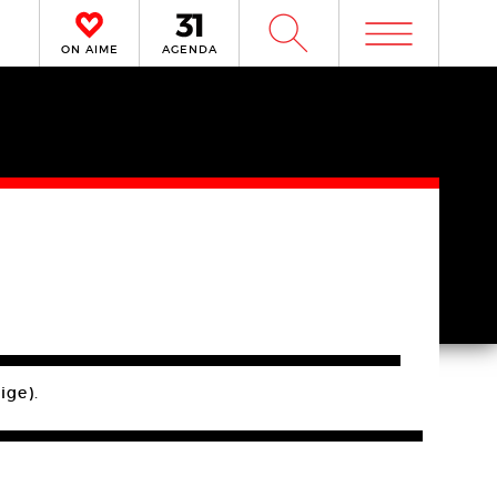
m
W
ON AIME
AGENDA
ige).