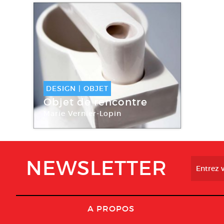
DESIGN
|
OBJET
Objet de rencontre
Marie Vernier-Lopin
NEWSLETTER
A PROPOS