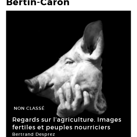
Bertin-Caron
NON CLASSÉ
11 Sep -
31 Déc 2010
Regards sur l’agriculture. Images
fertiles et peuples nourriciers
Bertrand Desprez