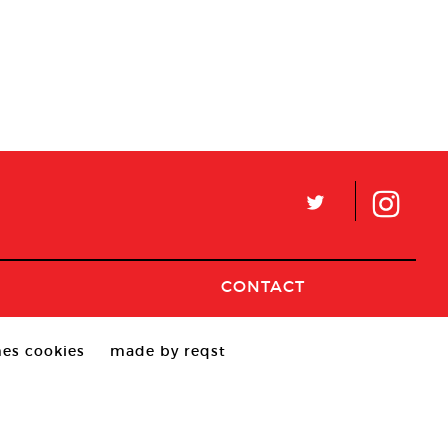
L
CONTACT
es cookies
made by reqst