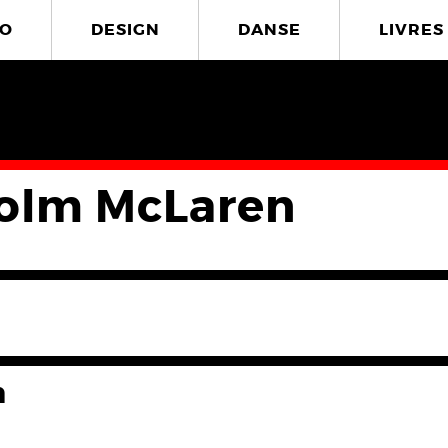
O
DESIGN
DANSE
LIVRES
olm McLaren
n