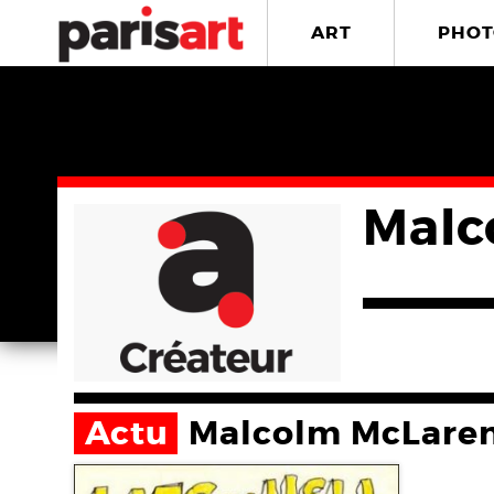
ART
PHOT
Malc
Actu
Malcolm McLare