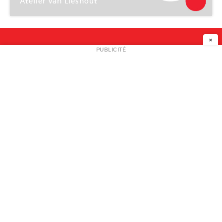
Atelier van Lieshout
Galerie Philippe Jousse
×
NEWSLETTER
PUBLICITÉ
L
A PROPOS
PLAN MEDIA
PARTENAIRES
CONTACT