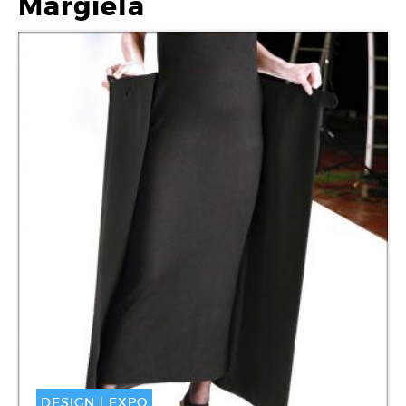
Margiela
DESIGN
|
EXPO