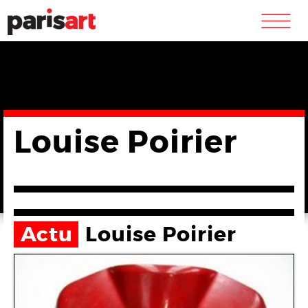
m
Louise Poirier
Actu
Louise Poirier