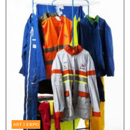
ART
|
EXPO