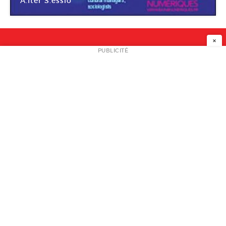
A.lter S.essio
Centre des arts d’Enghien-les-Bains
×
NEWSLETTER
PUBLICITÉ
L
A PROPOS
PLAN MEDIA
PARTENAIRES
CONTACT