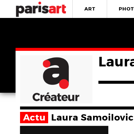
ART
PHOT
Laur
Actu
Laura Samoilovi