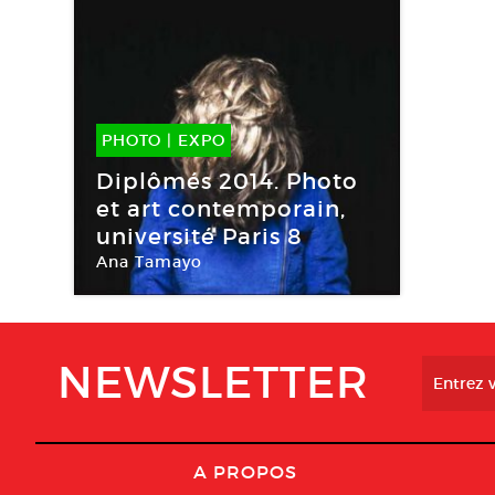
PHOTO
|
EXPO
26 Mar -
29 Mar 2015
Diplômés 2014. Photo
et art contemporain,
université Paris 8
Ana Tamayo
Mains d’Œuvres
NEWSLETTER
A PROPOS