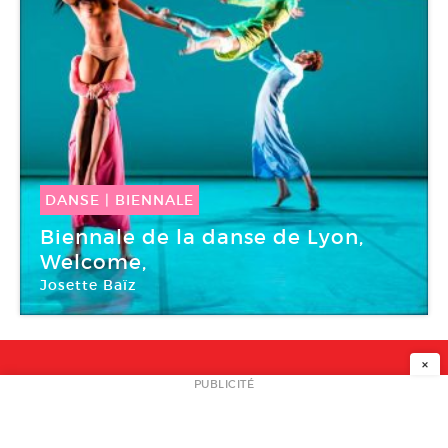
DANSE
|
BIENNALE
27 Sep -
27 Sep 2016
Biennale de la danse de Lyon,
Welcome,
Josette Baïz
Espace Culturel Alpha
×
NEWSLETTER
PUBLICITÉ