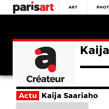
ART
PHOT
Kaij
Actu
Kaija Saariaho