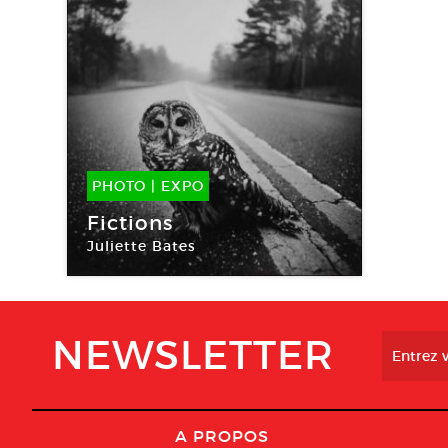
PHOTO
|
EXPO
23 Avr -
12 Juil 2014
Fictions
Juliette Bates
Galerie Esther Woerdehoff
NEWSLETTER
A PROPOS