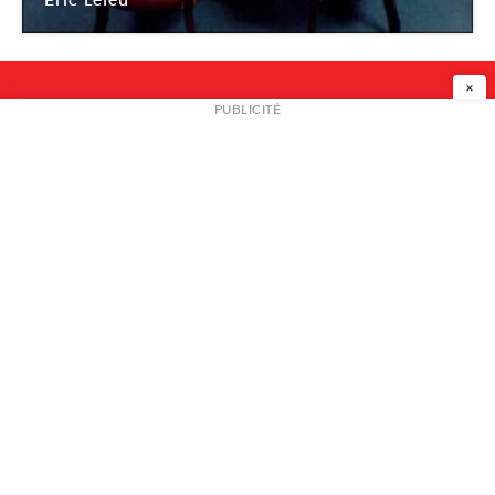
Eric Leleu
Centre culturel François Mitterrand
×
NEWSLETTER
PUBLICITÉ
L
A PROPOS
PLAN MEDIA
PARTENAIRES
CONTACT