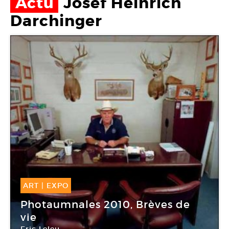
Actu
Josef Heinrich
Darchinger
ART
|
EXPO
11 Sep -
07 Nov 2010
Photaumnales 2010, Brèves de
vie