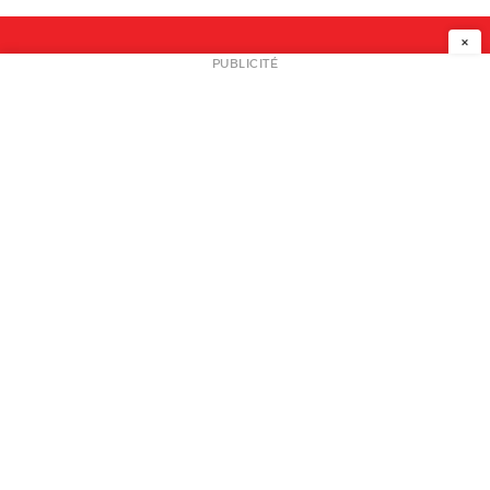
×
NEWSLETTER
PUBLICITÉ
L
A PROPOS
PLAN MEDIA
PARTENAIRES
CONTACT
© 2026 copyright