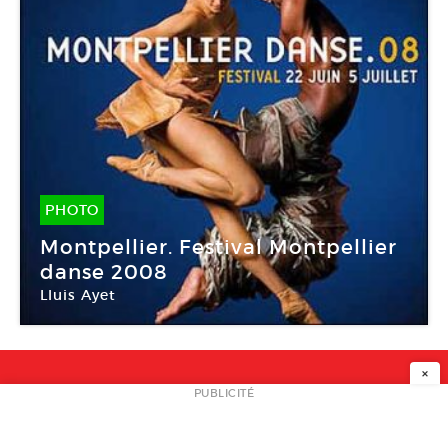
PHOTO
22 Juin -
05 Juil 2008
Montpellier. Festival Montpellier
danse 2008
Lluis Ayet
L’Agora
×
NEWSLETTER
PUBLICITÉ