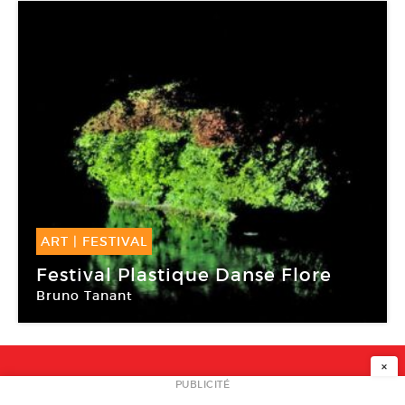
ART
|
FESTIVAL
19 Sep -
21 Sep 2014
Festival Plastique Danse Flore
Bruno Tanant
Le Potager du Roi
×
NEWSLETTER
PUBLICITÉ