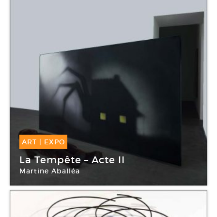
ART
|
EXPO
24 Mar -
21 Mai 2018
La Tempête – Acte II
Martine Aballéa
CRAC Occitanie / Pyrénées-Méditerranée