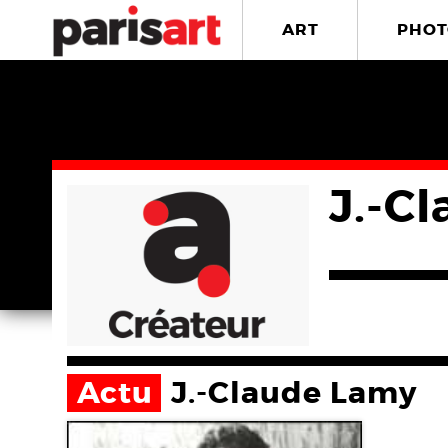
ART
PHOT
J.-C
Actu
J.-Claude Lamy