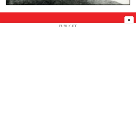
Musée Nicéphore Niépce
×
NEWSLETTER
PUBLICITÉ
L
A PROPOS
PLAN MEDIA
PARTENAIRES
CONTACT