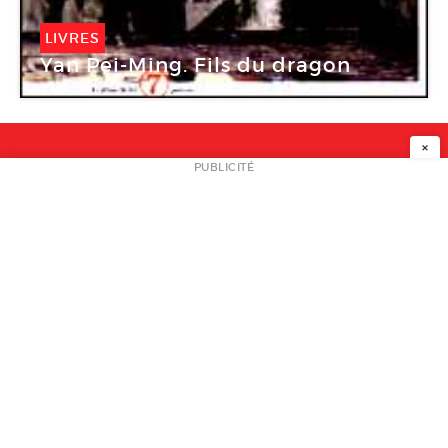
LIVRES
Yan Pei-Ming. Fils du dragon
×
NEWSLETTER
PUBLICITÉ
L
A PROPOS
PLAN MEDIA
PARTENAIRES