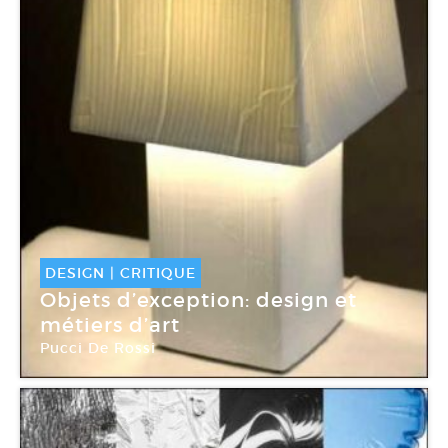
DESIGN
|
CRITIQUE
Objets d’exception: design et
métiers d’art
Pucci De Rossi
Galerie le French Design by Via