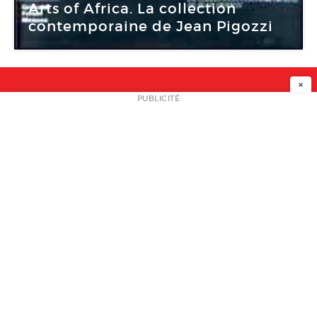
Arts of Africa. La collection
contemporaine de Jean Pigozzi
×
NEWSLETTER
PUBLICITÉ
L
A PROPOS
PLAN MEDIA
PARTENAIRES