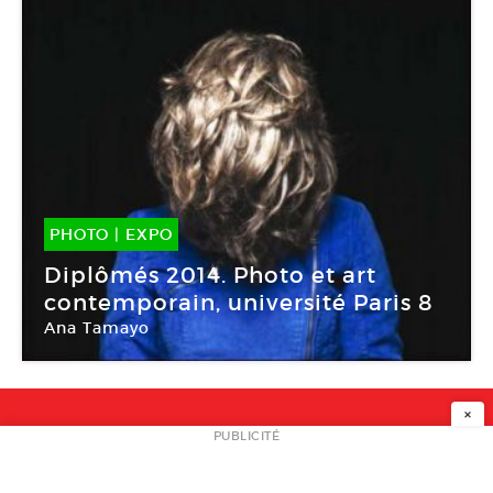
PHOTO
|
EXPO
26 Mar -
29 Mar 2015
Diplômés 2014. Photo et art
contemporain, université Paris 8
Ana Tamayo
Mains d’Œuvres
×
NEWSLETTER
PUBLICITÉ