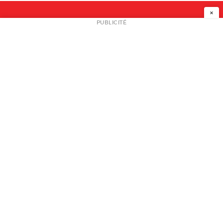
×
NEWSLETTER
PUBLICITÉ
L
A PROPOS
PLAN MEDIA
PARTENAIRES
CONTACT
© 2026 copyright