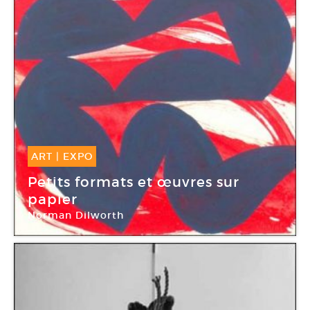
ART
|
EXPO
08 Déc -
23 Jan 2016
Petits formats et œuvres sur
papier
Norman Dilworth
Galerie Oniris