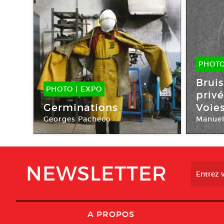
PHOT
10 A
Bruis
PHOTO
|
EXPO
privé
22 Avr -
31 Mai 2017
Germinations
Voies
Georges Pacheco
Manuel
Galerie Voies Off
Galerie
NEWSLETTER
A PROPOS