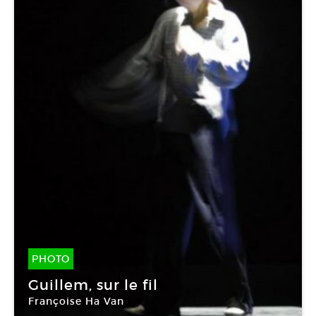
PHOTO
15 Fév -
15 Fév 2010
Guillem, sur le fil
Françoise Ha Van
Cinémathèque française