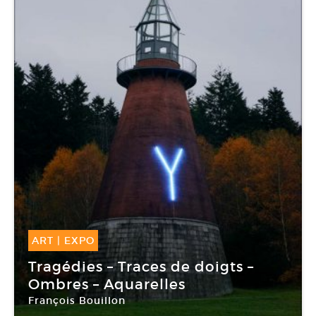
ART
|
EXPO
20 Nov -
05 Mar 2017
Tragédies – Traces de doigts –
Ombres – Aquarelles
François Bouillon
Centre international d’art et du paysage de