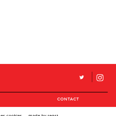
L
CONTACT
es cookies
made by reqst