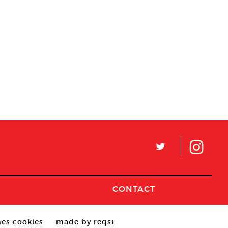
L
CONTACT
es cookies
made by reqst